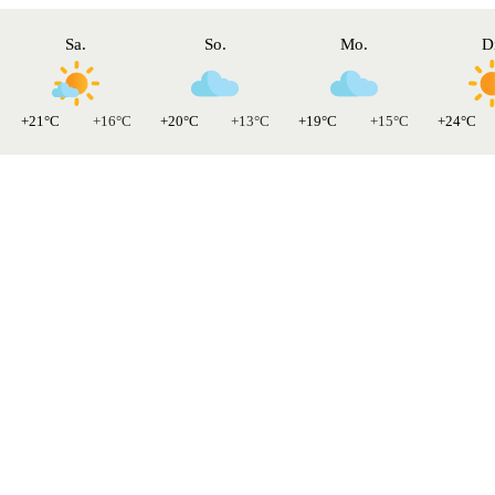
Sa.
So.
Mo.
D
+21°C
+16°C
+20°C
+13°C
+19°C
+15°C
+24°C