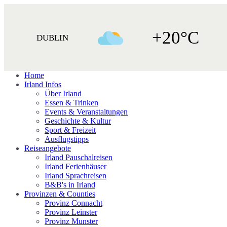
+20°C
DUBLIN
Home
Irland Infos
Über Irland
Essen & Trinken
Events & Veranstaltungen
Geschichte & Kultur
Sport & Freizeit
Ausflugstipps
Reiseangebote
Irland Pauschalreisen
Irland Ferienhäuser
Irland Sprachreisen
B&B's in Irland
Provinzen & Counties
Provinz Connacht
Provinz Leinster
Provinz Munster