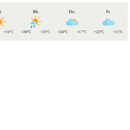
i.
Mi.
Do.
Fr.
+19°C
+26°C
+20°C
+24°C
+17°C
+22°C
+15°C