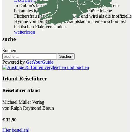
DUBLIN CITY
In Dublin's fair city, where the girls are so pretty... ist ein
bekanntes irisches Volkslied über eine schöne irische
Fischersfrau namens Molly Malone und wird als die inoffizielle
Hymne von Dublin, Irlands Hauptstadt mit einem schon fast
hektischen Flair, verstanden.
weiterlesen
suche
Suchen
Suchen
Powered by
GetYourGuide
Irland Reiseführer
Reiseführer Irland
Michael Müller Verlag
von Ralph Raymond Braun
€ 32,90
Hier bestellen!