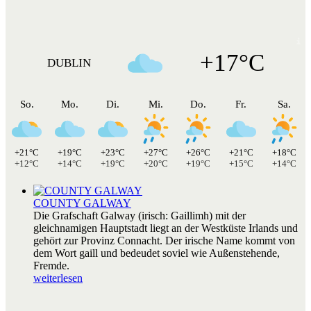
+17°C
DUBLIN
So.
Mo.
Di.
Mi.
Do.
Fr.
Sa.
+21°C
+19°C
+23°C
+27°C
+26°C
+21°C
+18°C
+12°C
+14°C
+19°C
+20°C
+19°C
+15°C
+14°C
COUNTY GALWAY
Die Grafschaft Galway (irisch: Gaillimh) mit der
gleichnamigen Hauptstadt liegt an der Westküste Irlands und
gehört zur Provinz Connacht. Der irische Name kommt von
dem Wort gaill und bedeudet soviel wie Außenstehende,
Fremde.
weiterlesen