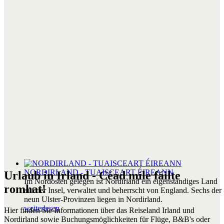
NORDIRLAND - TUAISCEART ÉIREANN
Urlaub in Irland - Céad míle fáilte
Im Nordosten gelegen ist Nordirland ein eigenständiges Land
romhat!
auf der Insel, verwaltet und beherrscht von England. Sechs der
neun Ulster-Provinzen liegen in Nordirland.
weiterlesen
Hier finden Sie Informationen über das Reiseland Irland und
Nordirland sowie Buchungsmöglichkeiten für Flüge, B&B's oder