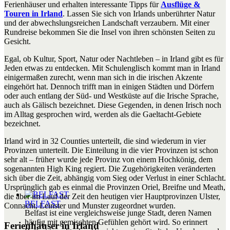
Ferienhäuser und erhalten interessante Tipps für
Ausflüge &
Touren in Irland
. Lassen Sie sich von Irlands unberührter Natur
und der abwechslungsreichen Landschaft verzaubern. Mit einer
Rundreise bekommen Sie die Insel von ihren schönsten Seiten zu
Gesicht.
Egal, ob Kultur, Sport, Natur oder Nachtleben – in Irland gibt es für
Jeden etwas zu entdecken. Mit Schulenglisch kommt man in Irland
einigermaßen zurecht, wenn man sich in die irischen Akzente
eingehört hat. Dennoch trifft man in einigen Städten und Dörfern
oder auch entlang der Süd- und Westküste auf die Irische Sprache,
auch als Gälisch bezeichnet. Diese Gegenden, in denen Irisch noch
im Alltag gesprochen wird, werden als die Gaeltacht-Gebiete
bezeichnet.
Irland wird in 32 Counties unterteilt, die sind wiederum in vier
Provinzen unterteilt. Die Einteilung in die vier Provinzen ist schon
sehr alt – früher wurde jede Provinz von einem Hochkönig, dem
sogenannten High King regiert. Die Zugehörigkeiten veränderten
sich über die Zeit, abhängig vom Sieg oder Verlust in einer Schlacht.
Ursprünglich gab es einmal die Provinzen Oriel, Breifne und Meath,
die aber im Lauf der Zeit den heutigen vier Hauptprovinzen Ulster,
BELFAST
Connacht, Leinster und Munster zugeordnet wurden.
Belfast ist eine vergleichsweise junge Stadt, deren Namen
häufig mit gemischten Gefühlen gehört wird. So erinnert
Ferienhäuser in Irland