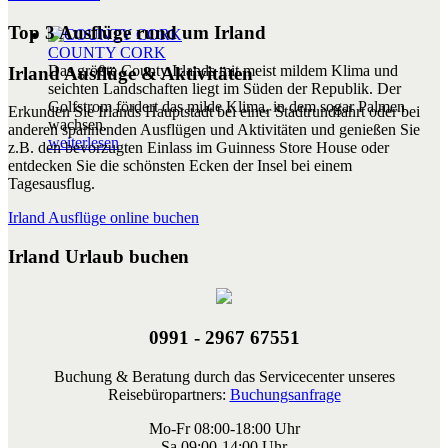
Top 3 Ausflüge rund um Irland
COUNTY CORK
Das größte County Irlands mit meist mildem Klima und
Irland Ausflüge & Aktivitäten
seichten Landschaften liegt im Süden der Republik. Der
Golfstrom fördert das milde Klima, in dem sogar Palmen
Erkunden Sie Irlands Hauptstadt bei einer Stadtrundfahrt oder bei
wachsen.
anderen spannenden Ausflügen und Aktivitäten und genießen Sie
weiterlesen
z.B. den bevorzugten Einlass im Guinness Store House oder
entdecken Sie die schönsten Ecken der Insel bei einem
Tagesausflug.
Irland Ausflüge online buchen
Irland Urlaub buchen
0991 - 2967 67551
Buchung & Beratung durch das Servicecenter unseres
Reisebüropartners:
Buchungsanfrage
Mo-Fr 08:00-18:00 Uhr
Sa 09:00-14:00 Uhr