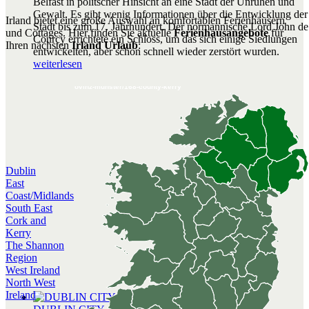
Belfast in politscher Hinsicht an eine Stadt der Unruhen und
Gewalt. Es gibt wenig Informationen über die Entwicklung der
Irland bietet eine große Auswahl an komfortablen Ferienhäusern
Stadt bis zum 17. Jahrhundert. Der normannische Lord John de
und Cottages. Hier finden Sie aktuelle
Ferienhausangebote
für
Courcy errichtete ein Schloss, um das sich einige Siedlungen
Ihren nächsten
Irland Urlaub
:
entwickelten, aber schon schnell wieder zerstört wurden.
weiterlesen
/provinzen-counties/provinz-munster/168-county-kerry
Dublin
East
Coast/Midlands
South East
Cork and
Kerry
The Shannon
Region
West Ireland
North West
Ireland