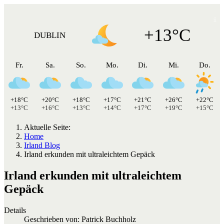
+13°C
DUBLIN
Fr.
Sa.
So.
Mo.
Di.
Mi.
Do.
+18°C
+20°C
+18°C
+17°C
+21°C
+26°C
+22°C
+13°C
+16°C
+13°C
+14°C
+17°C
+19°C
+15°C
Aktuelle Seite:
Home
Irland Blog
Irland erkunden mit ultraleichtem Gepäck
Irland erkunden mit ultraleichtem
Gepäck
Details
Geschrieben von:
Patrick Buchholz