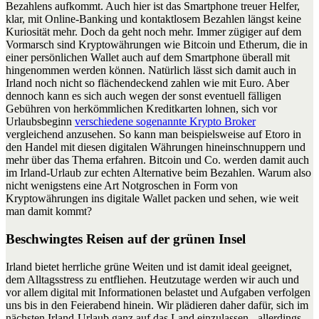
Bezahlens aufkommt. Auch hier ist das Smartphone treuer Helfer,
klar, mit Online-Banking und kontaktlosem Bezahlen längst keine
Kuriosität mehr. Doch da geht noch mehr. Immer zügiger auf dem
Vormarsch sind Kryptowährungen wie Bitcoin und Etherum, die in
einer persönlichen Wallet auch auf dem Smartphone überall mit
hingenommen werden können. Natürlich lässt sich damit auch in
Irland noch nicht so flächendeckend zahlen wie mit Euro. Aber
dennoch kann es sich auch wegen der sonst eventuell fälligen
Gebühren von herkömmlichen Kreditkarten lohnen, sich vor
Urlaubsbeginn
verschiedene sogenannte Krypto Broker
vergleichend anzusehen. So kann man beispielsweise auf Etoro in
den Handel mit diesen digitalen Währungen hineinschnuppern und
mehr über das Thema erfahren. Bitcoin und Co. werden damit auch
im Irland-Urlaub zur echten Alternative beim Bezahlen. Warum also
nicht wenigstens eine Art Notgroschen in Form von
Kryptowährungen ins digitale Wallet packen und sehen, wie weit
man damit kommt?
Beschwingtes Reisen auf der grünen Insel
Irland bietet herrliche grüne Weiten und ist damit ideal geeignet,
dem Alltagsstress zu entfliehen. Heutzutage werden wir auch und
vor allem digital mit Informationen belastet und Aufgaben verfolgen
uns bis in den Feierabend hinein. Wir plädieren daher dafür, sich im
nächsten Irland-Urlaub ganz auf das Land einzulassen - allerdings