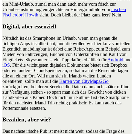
ein Mini-Urlaub, zumal man dann auch mehr vom frisch zur
Urlaubseinstimmung eingerichteten Hintergrundbild vom
irischen
Fischerdorf Howth
sieht. Doch bleibt der Platz ganz leer? Nein!
Digital, aber essenziell
Nützlich ist das Smartphone im Urlaub, wenn man genau die
richtigen Apps installiert hat, und die wollen wir hier kurz vorstellen.
Eigentlich unabdingbar ist dabei eine Reise-App, zum Beispiel zum
Mieten von Fahrzeugen, Buchen von Unterkünften und Kauf von
Flugtickets. Skyscanner ist ein Tipp dafür, erhältlich für
Android
und
iOS
. Für die wichtigsten digitalen Dokumente bietet sich Dropbox
oder ein anderer Cloudspeicher an, so hat man die Reiseunterlagen
alle an einem Ort. Will man sich in Irlands weiten Landen
orientieren, sollte man auf die
Karten von CityMaps2Go
zurückgreifen, bei deren Service die Daten dann auch später offline
zur Verfügung stehen - so spart man sich das Gewicht von dicken
Landkarten aus Papier. Doch nicht nur kulturell ist das Smartphone
für den nächsten Irland Trip richtig praktisch: Es kann auch das
Portemonnaie ersetzen.
Bezahlen, aber wie?
Das nächste irische Pub ist meist nicht weit, sodass die Frage des