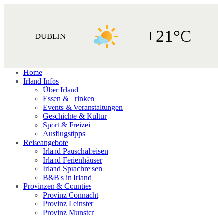
+21°C
DUBLIN
Home
Irland Infos
Über Irland
Essen & Trinken
Events & Veranstaltungen
Geschichte & Kultur
Sport & Freizeit
Ausflugstipps
Reiseangebote
Irland Pauschalreisen
Irland Ferienhäuser
Irland Sprachreisen
B&B's in Irland
Provinzen & Counties
Provinz Connacht
Provinz Leinster
Provinz Munster