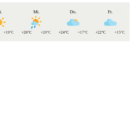
i.
Mi.
Do.
Fr.
+19°C
+26°C
+20°C
+24°C
+17°C
+22°C
+15°C