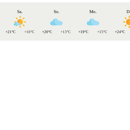
Sa.
So.
Mo.
D
+21°C
+16°C
+20°C
+13°C
+19°C
+15°C
+24°C