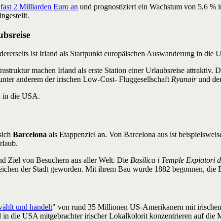
 fast 2 Milliarden Euro an
und prognostiziert ein Wachstum von 5,6 % in
ngestellt.
ubsreise
ndererseits ist Irland als Startpunkt europäischen Auswanderung in die
struktur machen Irland als erste Station einer Urlaubsreise attraktiv.
unter anderem der irischen Low-Cost- Fluggesellschaft
Ryanair
und der
 in die USA.
 sich
Barcelona
als Etappenziel an. Von Barcelona aus ist beispielswei
rlaub.
nd Ziel von Besuchern aus aller Welt. Die
Basílica i Temple Expiatori 
rzeichen der Stadt geworden. Mit ihrem Bau wurde 1882 begonnen, die
wählt und handelt
" von rund 35 Millionen US-Amerikanern mit irische
 in die USA mitgebrachter irischer Lokalkolorit konzentrieren auf di