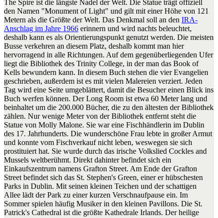
The Spire ist die längste Nadel der Welt. Die Statue trägt offiziell
den Namen "Monument of Light" und gilt mit einer Höhe von 121
Metern als die Größte der Welt. Das Denkmal soll an den
IRA-
Anschlag im Jahre 1966
erinnern und wird nachts beleuchtet,
deshalb kann es als Orientierungspunkt genutzt werden. Die meisten
Busse verkehren an diesem Platz, deshalb kommt man hier
hervorragend in alle Richtungen. Auf dem gegenüberliegenden Ufer
liegt die Bibliothek des Trinity College, in der man das Book of
Kells bewundern kann. In diesem Buch stehen die vier Evangelien
geschrieben, außerdem ist es mit vielen Malereien verziert. Jeden
Tag wird eine Seite umgeblättert, damit die Besucher einen Blick ins
Buch werfen können. Der Long Room ist etwa 60 Meter lang und
beinhaltet um die 200.000 Bücher, die zu den ältesten der Bibliothek
zählen. Nur wenige Meter von der Bibliothek entfernt steht die
Statue von Molly Malone. Sie war eine Fischhändlerin im Dublin
des 17. Jahrhunderts. Die wunderschöne Frau lebte in großer Armut
und konnte vom Fischverkauf nicht leben, weswegen sie sich
prostituiert hat. Sie wurde durch das irische Volkslied Cockles and
Mussels weltberühmt. Direkt dahinter befindet sich ein
Einkaufszentrum namens Grafton Street. Am Ende der Grafton
Street befindet sich das St. Stephen's Green, einer er hübschesten
Parks in Dublin. Mit seinen kleinen Teichen und der schattigen
Allee lädt der Park zu einer kurzen Verschnaufpause ein. Im
Sommer spielen häufig Musiker in den kleinen Pavillons. Die St.
Patrick's Cathedral ist die größte Kathedrale Irlands. Der heilige