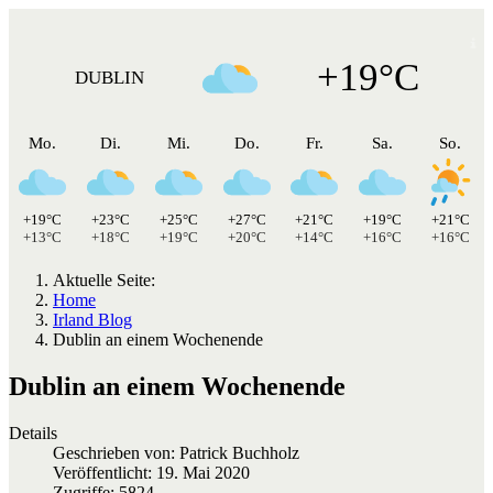
+19°C
DUBLIN
Mo.
Di.
Mi.
Do.
Fr.
Sa.
So.
+19°C
+23°C
+25°C
+27°C
+21°C
+19°C
+21°C
+13°C
+18°C
+19°C
+20°C
+14°C
+16°C
+16°C
Aktuelle Seite:
Home
Irland Blog
Dublin an einem Wochenende
Dublin an einem Wochenende
Details
Geschrieben von:
Patrick Buchholz
Veröffentlicht: 19. Mai 2020
Zugriffe: 5824