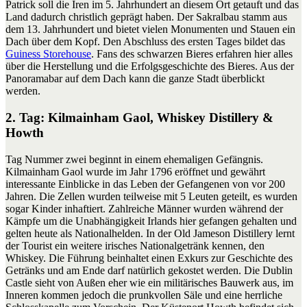
Patrick soll die Iren im 5. Jahrhundert an diesem Ort getauft und das
Land dadurch christlich geprägt haben. Der Sakralbau stamm aus
dem 13. Jahrhundert und bietet vielen Monumenten und Stauen ein
Dach über dem Kopf. Den Abschluss des ersten Tages bildet das
Guiness Storehouse
. Fans des schwarzen Bieres erfahren hier alles
über die Herstellung und die Erfolgsgeschichte des Bieres. Aus der
Panoramabar auf dem Dach kann die ganze Stadt überblickt
werden.
2. Tag: Kilmainham Gaol, Whiskey Distillery &
Howth
Tag Nummer zwei beginnt in einem ehemaligen Gefängnis.
Kilmainham Gaol wurde im Jahr 1796 eröffnet und gewährt
interessante Einblicke in das Leben der Gefangenen von vor 200
Jahren. Die Zellen wurden teilweise mit 5 Leuten geteilt, es wurden
sogar Kinder inhaftiert. Zahlreiche Männer wurden während der
Kämpfe um die Unabhängigkeit Irlands hier gefangen gehalten und
gelten heute als Nationalhelden. In der Old Jameson Distillery lernt
der Tourist ein weitere irisches Nationalgetränk kennen, den
Whiskey. Die Führung beinhaltet einen Exkurs zur Geschichte des
Getränks und am Ende darf natürlich gekostet werden. Die Dublin
Castle sieht von Außen eher wie ein militärisches Bauwerk aus, im
Inneren kommen jedoch die prunkvollen Säle und eine herrliche