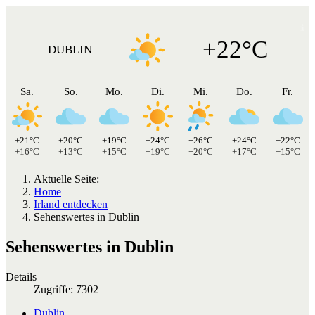
+22°C
DUBLIN
Sa.
So.
Mo.
Di.
Mi.
Do.
Fr.
+21°C
+20°C
+19°C
+24°C
+26°C
+24°C
+22°C
+16°C
+13°C
+15°C
+19°C
+20°C
+17°C
+15°C
Aktuelle Seite:
Home
Irland entdecken
Sehenswertes in Dublin
Sehenswertes in Dublin
Details
Zugriffe: 7302
Dublin